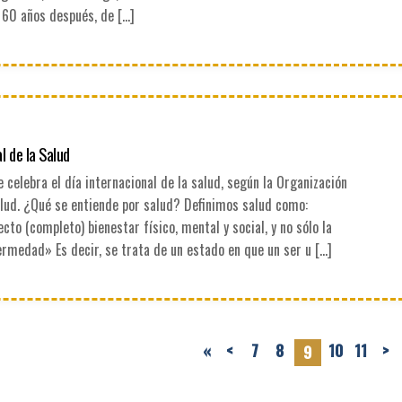
 60 años después, de […]
l de la Salud
se celebra el día internacional de la salud, según la Organización
alud. ¿Qué se entiende por salud? Definimos salud como:
cto (completo) bienestar físico, mental y social, y no sólo la
rmedad» Es decir, se trata de un estado en que un ser u […]
«
<
7
8
10
11
>
9